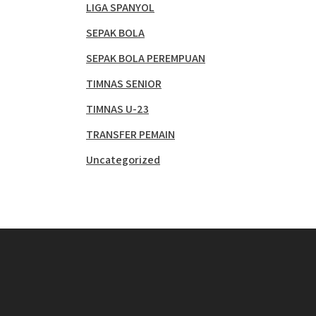
LIGA SPANYOL
SEPAK BOLA
SEPAK BOLA PEREMPUAN
TIMNAS SENIOR
TIMNAS U-23
TRANSFER PEMAIN
Uncategorized