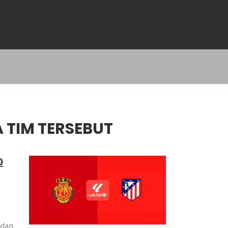
 TIM TERSEBUT
0
 dan