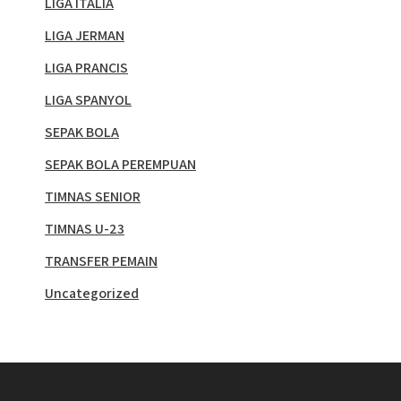
LIGA ITALIA
LIGA JERMAN
LIGA PRANCIS
LIGA SPANYOL
SEPAK BOLA
SEPAK BOLA PEREMPUAN
TIMNAS SENIOR
TIMNAS U-23
TRANSFER PEMAIN
Uncategorized