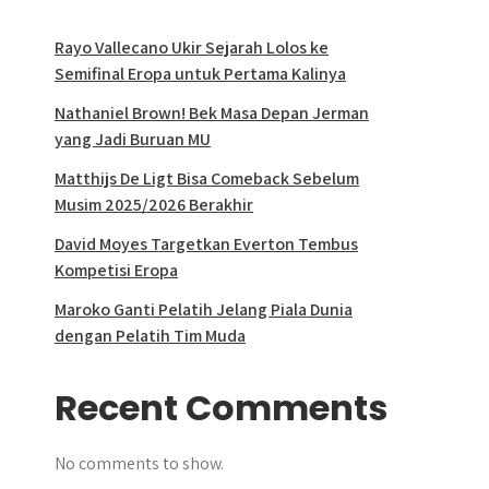
Rayo Vallecano Ukir Sejarah Lolos ke
Semifinal Eropa untuk Pertama Kalinya
Nathaniel Brown! Bek Masa Depan Jerman
yang Jadi Buruan MU
Matthijs De Ligt Bisa Comeback Sebelum
Musim 2025/2026 Berakhir
David Moyes Targetkan Everton Tembus
Kompetisi Eropa
Maroko Ganti Pelatih Jelang Piala Dunia
dengan Pelatih Tim Muda
Recent Comments
No comments to show.