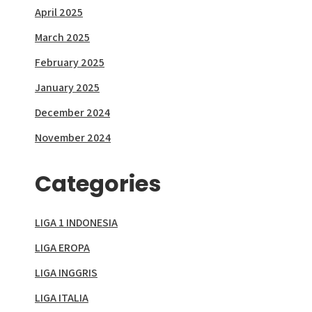
April 2025
March 2025
February 2025
January 2025
December 2024
November 2024
Categories
LIGA 1 INDONESIA
LIGA EROPA
LIGA INGGRIS
LIGA ITALIA