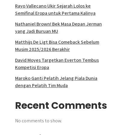
Rayo Vallecano Ukir Sejarah Lolos ke
Semifinal Eropa untuk Pertama Kalinya
Nathaniel Brown! Bek Masa Depan Jerman
yang Jadi Buruan MU
Matthijs De Ligt Bisa Comeback Sebelum
Musim 2025/2026 Berakhir
David Moyes Targetkan Everton Tembus
Kompetisi Eropa
Maroko Ganti Pelatih Jelang Piala Dunia
dengan Pelatih Tim Muda
Recent Comments
No comments to show.