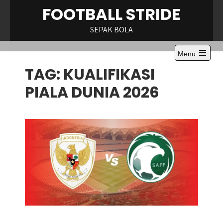
Skip
FOOTBALL STRIDE
to
content
SEPAK BOLA
Menu
Open
TAG:
KUALIFIKASI
the
main
menu
PIALA DUNIA 2026