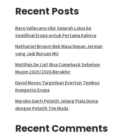
Recent Posts
Rayo Vallecano Ukir Sejarah Lolos ke
Semifinal Eropa untuk Pertama Kalinya
Nathaniel Brown! Bek Masa Depan Jerman
yang Jadi Buruan MU
Matthijs De Ligt Bisa Comeback Sebelum
Musim 2025/2026 Berakhir
David Moyes Targetkan Everton Tembus
Kompetisi Eropa
Maroko Ganti Pelatih Jelang Piala Dunia
dengan Pelatih Tim Muda
Recent Comments