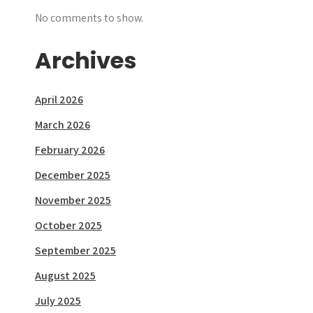
No comments to show.
Archives
April 2026
March 2026
February 2026
December 2025
November 2025
October 2025
September 2025
August 2025
July 2025