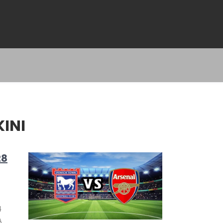
KINI
28
4
A