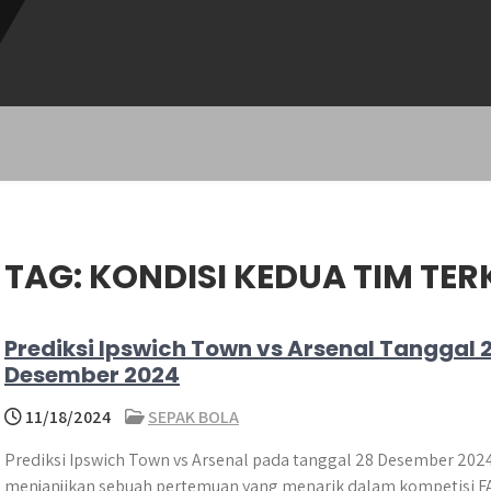
TAG:
KONDISI KEDUA TIM TER
​Prediksi Ipswich Town vs Arsenal Tanggal 
Desember 2024
11/18/2024
SEPAK BOLA
​Prediksi Ipswich Town vs Arsenal pada tanggal 28 Desember 202
menjanjikan sebuah pertemuan yang menarik dalam kompetisi F