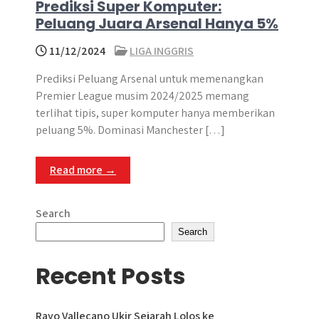
Prediksi Super Komputer:
Peluang Juara Arsenal Hanya 5%
11/12/2024
LIGA INGGRIS
Prediksi Peluang Arsenal untuk memenangkan
Premier League musim 2024/2025 memang
terlihat tipis, super komputer hanya memberikan
peluang 5%. Dominasi Manchester […]
Read more →
Search
Search
Recent Posts
Rayo Vallecano Ukir Sejarah Lolos ke