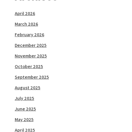
April 2026
March 2026
February 2026
December 2025
November 2025
October 2025
September 2025
August 2025
July 2025
June 2025
May 2025
April 2025