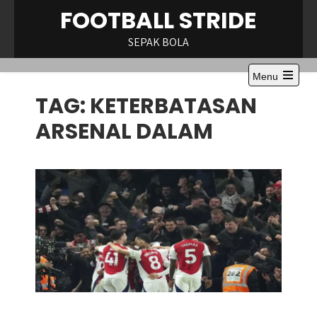
Skip
FOOTBALL STRIDE
to
content
SEPAK BOLA
Menu
Open
TAG:
KETERBATASAN
the
main
menu
ARSENAL DALAM