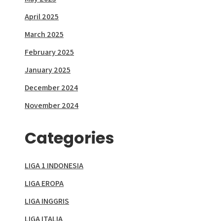
April 2025
March 2025
February 2025
January 2025
December 2024
November 2024
Categories
LIGA 1 INDONESIA
LIGA EROPA
LIGA INGGRIS
LIGA ITALIA