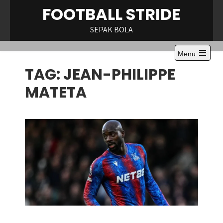
Skip
FOOTBALL STRIDE
to
content
SEPAK BOLA
Menu
Open
TAG:
JEAN-PHILIPPE
the
main
menu
MATETA