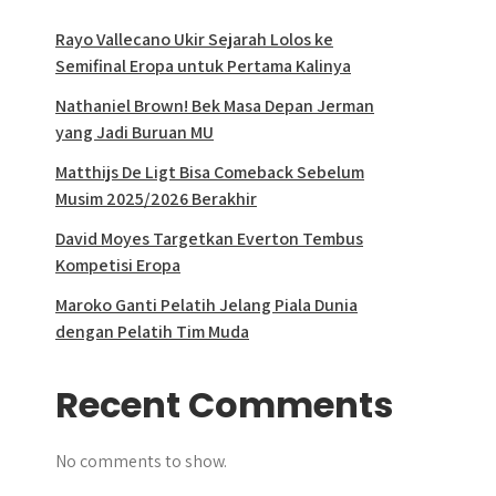
Rayo Vallecano Ukir Sejarah Lolos ke
Semifinal Eropa untuk Pertama Kalinya
Nathaniel Brown! Bek Masa Depan Jerman
yang Jadi Buruan MU
Matthijs De Ligt Bisa Comeback Sebelum
Musim 2025/2026 Berakhir
David Moyes Targetkan Everton Tembus
Kompetisi Eropa
Maroko Ganti Pelatih Jelang Piala Dunia
dengan Pelatih Tim Muda
Recent Comments
No comments to show.