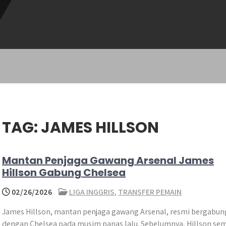
TAG:
JAMES HILLSON
Mantan Penjaga Gawang Arsenal James
Hillson Gabung Chelsea
02/26/2026
LIGA INGGRIS
,
TRANSFER PEMAIN
James Hillson, mantan penjaga gawang Arsenal, resmi bergabun
dengan Chelsea pada musim panas lalu. Sebelumnya, Hillson se