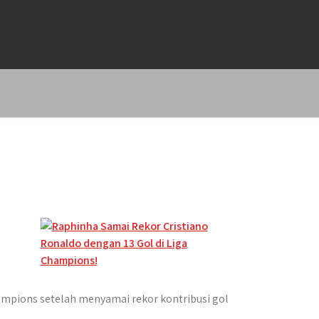
mpions setelah menyamai rekor kontribusi gol