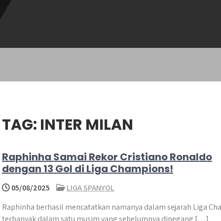
TAG:
INTER MILAN
Raphinha Samai Rekor Cristiano Ronaldo
dengan 13 Gol di Liga Champions!
05/08/2025
LIGA SPANYOL
Raphinha berhasil mencatatkan namanya dalam sejarah Liga Cha
terbanyak dalam satu musim yang sebelumnya dipegang […]