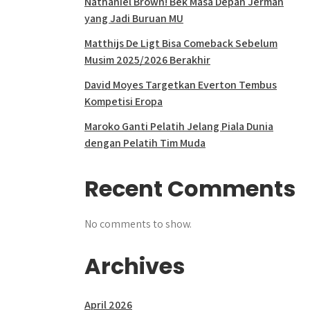
Nathaniel Brown! Bek Masa Depan Jerman
yang Jadi Buruan MU
Matthijs De Ligt Bisa Comeback Sebelum
Musim 2025/2026 Berakhir
David Moyes Targetkan Everton Tembus
Kompetisi Eropa
Maroko Ganti Pelatih Jelang Piala Dunia
dengan Pelatih Tim Muda
Recent Comments
No comments to show.
Archives
April 2026