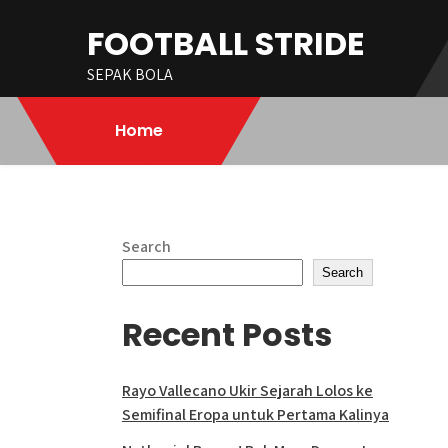
Skip
FOOTBALL STRIDE
to
content
SEPAK BOLA
Home
Search
Search
Recent Posts
Rayo Vallecano Ukir Sejarah Lolos ke
Semifinal Eropa untuk Pertama Kalinya