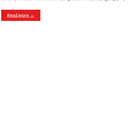
Read more →