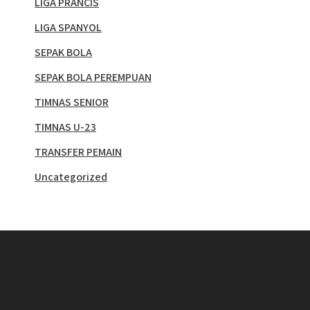
LIGA PRANCIS
LIGA SPANYOL
SEPAK BOLA
SEPAK BOLA PEREMPUAN
TIMNAS SENIOR
TIMNAS U-23
TRANSFER PEMAIN
Uncategorized