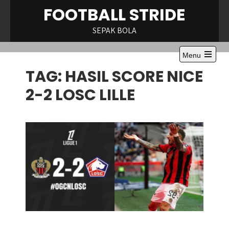
Skip
FOOTBALL STRIDE
to
content
SEPAK BOLA
Menu
Open
TAG:
HASIL SCORE NICE
the
main
menu
2-2 LOSC LILLE