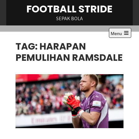
Skip
FOOTBALL STRIDE
to
content
SEPAK BOLA
Menu
Open
TAG:
HARAPAN
the
main
menu
PEMULIHAN RAMSDALE