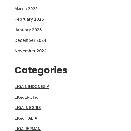
March 2025
February 2025
January 2025
December 2024
November 2024
Categories
LIGA 1 INDONESIA
LIGA EROPA
LIGA INGGRIS
LIGA ITALIA
LIGA JERMAN