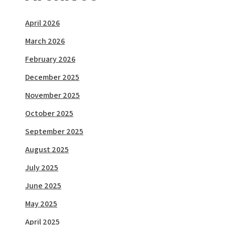
April 2026
March 2026
February 2026
December 2025
November 2025
October 2025
September 2025
August 2025
July 2025
June 2025
May 2025
April 2025