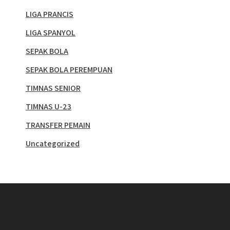
LIGA PRANCIS
LIGA SPANYOL
SEPAK BOLA
SEPAK BOLA PEREMPUAN
TIMNAS SENIOR
TIMNAS U-23
TRANSFER PEMAIN
Uncategorized