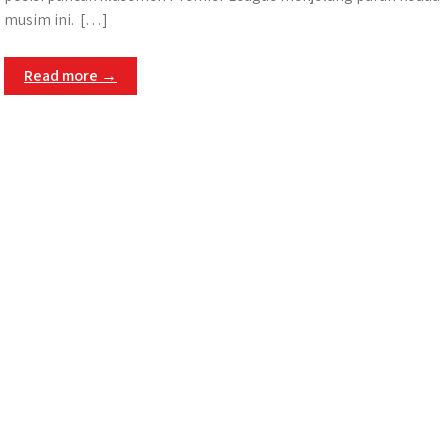
musim ini. ​ […]
Read more →