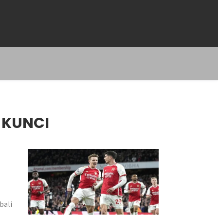
 KUNCI
bali