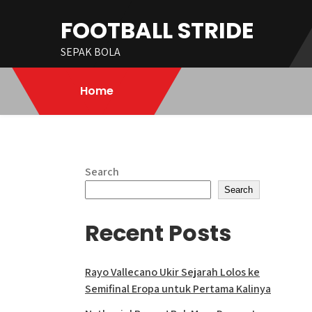
Skip
FOOTBALL STRIDE
to
content
SEPAK BOLA
Home
Search
Search
Recent Posts
Rayo Vallecano Ukir Sejarah Lolos ke
Semifinal Eropa untuk Pertama Kalinya