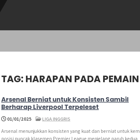
TAG:
HARAPAN PADA PEMAIN
Arsenal Berniat untuk Konsisten Sambil
Berharap Liverpool Terpeleset
01/01/2025
LIGA INGGRIS
Arsenal menunjukkan konsisten yang kuat dan berniat untuk kem
posisi puncak klasemen Premier League menjelang paruh kedua