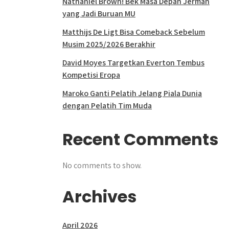
Nathaniel Brown! Bek Masa Depan Jerman
yang Jadi Buruan MU
Matthijs De Ligt Bisa Comeback Sebelum
Musim 2025/2026 Berakhir
David Moyes Targetkan Everton Tembus
Kompetisi Eropa
Maroko Ganti Pelatih Jelang Piala Dunia
dengan Pelatih Tim Muda
Recent Comments
No comments to show.
Archives
April 2026