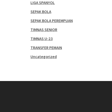
LIGA SPANYOL
SEPAK BOLA
SEPAK BOLA PEREMPUAN
TIMNAS SENIOR
TIMNAS U-23
TRANSFER PEMAIN
Uncategorized