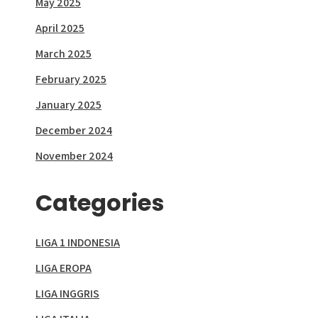
May 2025
April 2025
March 2025
February 2025
January 2025
December 2024
November 2024
Categories
LIGA 1 INDONESIA
LIGA EROPA
LIGA INGGRIS