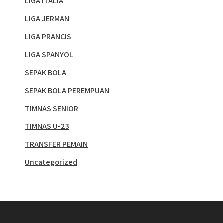
LIGA ITALIA
LIGA JERMAN
LIGA PRANCIS
LIGA SPANYOL
SEPAK BOLA
SEPAK BOLA PEREMPUAN
TIMNAS SENIOR
TIMNAS U-23
TRANSFER PEMAIN
Uncategorized