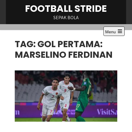
Skip
FOOTBALL STRIDE
to
content
SEPAK BOLA
Menu
Open
TAG:
GOL PERTAMA:
the
main
menu
MARSELINO FERDINAN