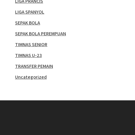
LIGA PRANCIS
LIGA SPANYOL
SEPAK BOLA
SEPAK BOLA PEREMPUAN
TIMNAS SENIOR
TIMNAS U-23
TRANSFER PEMAIN
Uncategorized