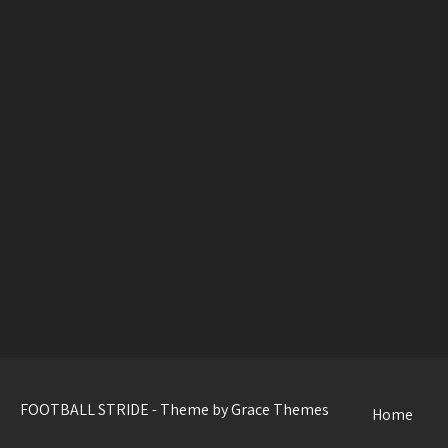
FOOTBALL STRIDE - Theme by Grace Themes
Home