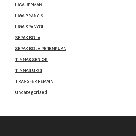
LIGA JERMAN
LIGA PRANCIS
LIGA SPANYOL
SEPAK BOLA
SEPAK BOLA PEREMPUAN
TIMNAS SENIOR
TIMNAS U-23
TRANSFER PEMAIN
Uncategorized