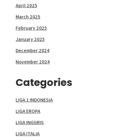
April 2025
March 2025
February 2025
January 2025
December 2024
November 2024
Categories
LIGA 1 INDONESIA
LIGA EROPA
LIGA INGGRIS
LIGA ITALIA