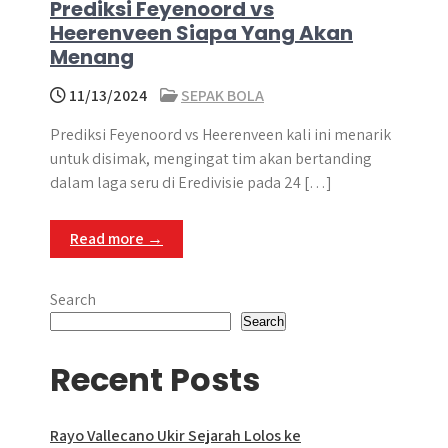
Prediksi Feyenoord vs
Heerenveen Siapa Yang Akan
Menang
11/13/2024
SEPAK BOLA
Prediksi Feyenoord vs Heerenveen kali ini menarik
untuk disimak, mengingat tim akan bertanding
dalam laga seru di Eredivisie pada 24 […]
Read more →
Search
Search
Recent Posts
Rayo Vallecano Ukir Sejarah Lolos ke