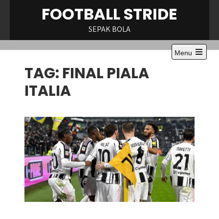
Skip
FOOTBALL STRIDE
to
content
SEPAK BOLA
Menu
Open
TAG:
FINAL PIALA
the
main
menu
ITALIA