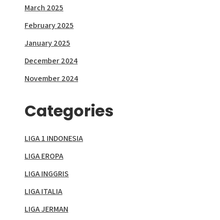
March 2025
February 2025
January 2025
December 2024
November 2024
Categories
LIGA 1 INDONESIA
LIGA EROPA
LIGA INGGRIS
LIGA ITALIA
LIGA JERMAN