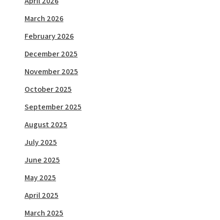
April 2026
March 2026
February 2026
December 2025
November 2025
October 2025
September 2025
August 2025
July 2025
June 2025
May 2025
April 2025
March 2025