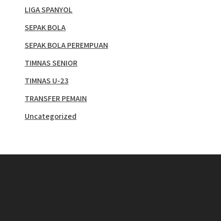
LIGA SPANYOL
SEPAK BOLA
SEPAK BOLA PEREMPUAN
TIMNAS SENIOR
TIMNAS U-23
TRANSFER PEMAIN
Uncategorized