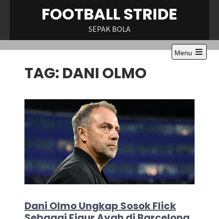
Skip
FOOTBALL STRIDE
to
content
SEPAK BOLA
Menu
Open
TAG:
DANI OLMO
the
main
menu
Dani Olmo Ungkap Sosok Flick
Sebagai Figur Ayah di Barcelona