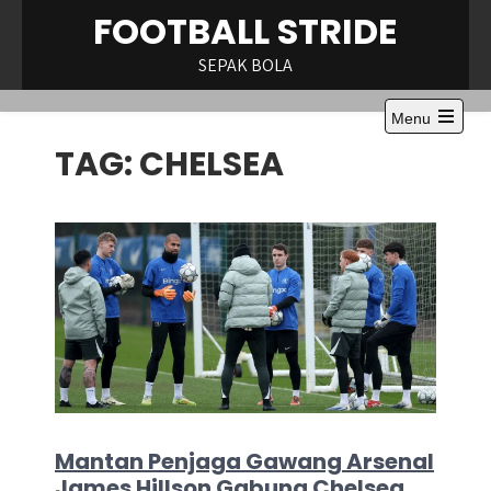
Skip
FOOTBALL STRIDE
to
content
SEPAK BOLA
Menu
TAG:
CHELSEA
Mantan Penjaga Gawang Arsenal
James Hillson Gabung Chelsea