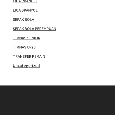
LIGA PRANCIS
LIGA SPANYOL
SEPAK BOLA
SEPAK BOLA PEREMPUAN
TIMNAS SENIOR
TIMNAS U-23
TRANSFER PEMAIN
Uncategorized