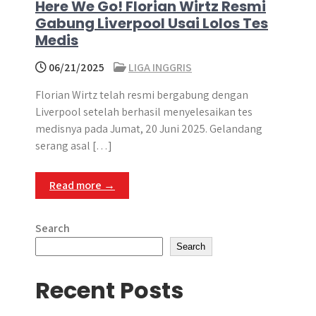
Here We Go! Florian Wirtz Resmi
Gabung Liverpool Usai Lolos Tes
Medis
06/21/2025
LIGA INGGRIS
Florian Wirtz telah resmi bergabung dengan
Liverpool setelah berhasil menyelesaikan tes
medisnya pada Jumat, 20 Juni 2025. Gelandang
serang asal […]
Read more →
Search
Search
Recent Posts