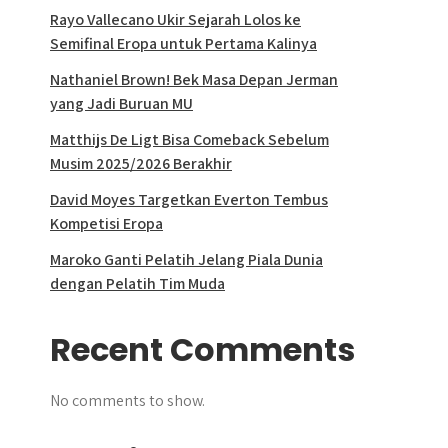
Rayo Vallecano Ukir Sejarah Lolos ke
Semifinal Eropa untuk Pertama Kalinya
Nathaniel Brown! Bek Masa Depan Jerman
yang Jadi Buruan MU
Matthijs De Ligt Bisa Comeback Sebelum
Musim 2025/2026 Berakhir
David Moyes Targetkan Everton Tembus
Kompetisi Eropa
Maroko Ganti Pelatih Jelang Piala Dunia
dengan Pelatih Tim Muda
Recent Comments
No comments to show.