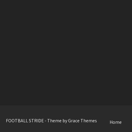
FOOTBALL STRIDE - Theme by Grace Themes
Home