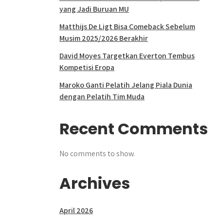
yang Jadi Buruan MU
Matthijs De Ligt Bisa Comeback Sebelum
Musim 2025/2026 Berakhir
David Moyes Targetkan Everton Tembus
Kompetisi Eropa
Maroko Ganti Pelatih Jelang Piala Dunia
dengan Pelatih Tim Muda
Recent Comments
No comments to show.
Archives
April 2026