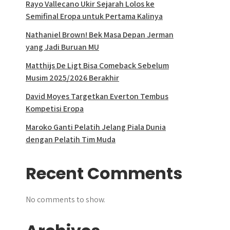
Rayo Vallecano Ukir Sejarah Lolos ke
Semifinal Eropa untuk Pertama Kalinya
Nathaniel Brown! Bek Masa Depan Jerman
yang Jadi Buruan MU
Matthijs De Ligt Bisa Comeback Sebelum
Musim 2025/2026 Berakhir
David Moyes Targetkan Everton Tembus
Kompetisi Eropa
Maroko Ganti Pelatih Jelang Piala Dunia
dengan Pelatih Tim Muda
Recent Comments
No comments to show.