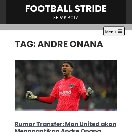
Skip
FOOTBALL STRIDE
to
content
SEPAK BOLA
Menu
Open
TAG:
ANDRE ONANA
the
main
menu
Rumor Transfer: Man United akan
Menggantikan Andre Onana