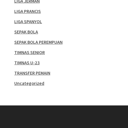
LIGA JERMAN
LIGA PRANCIS
LIGA SPANYOL
SEPAK BOLA
SEPAK BOLA PEREMPUAN
TIMNAS SENIOR
TIMNAS U-23
TRANSFER PEMAIN
Uncategorized