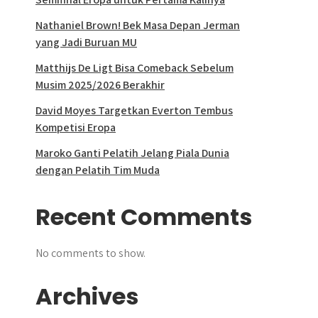
Nathaniel Brown! Bek Masa Depan Jerman
yang Jadi Buruan MU
Matthijs De Ligt Bisa Comeback Sebelum
Musim 2025/2026 Berakhir
David Moyes Targetkan Everton Tembus
Kompetisi Eropa
Maroko Ganti Pelatih Jelang Piala Dunia
dengan Pelatih Tim Muda
Recent Comments
No comments to show.
Archives