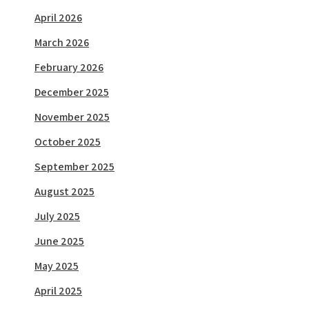
April 2026
March 2026
February 2026
December 2025
November 2025
October 2025
September 2025
August 2025
July 2025
June 2025
May 2025
April 2025