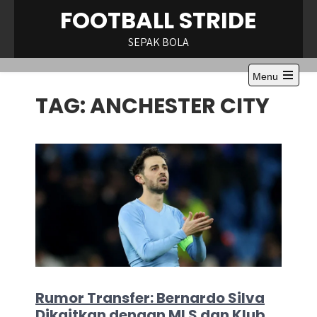
Skip
FOOTBALL STRIDE
to
content
SEPAK BOLA
Menu
Open
TAG:
ANCHESTER CITY
the
main
menu
Rumor Transfer: Bernardo Silva
Dikaitkan dengan MLS dan Klub