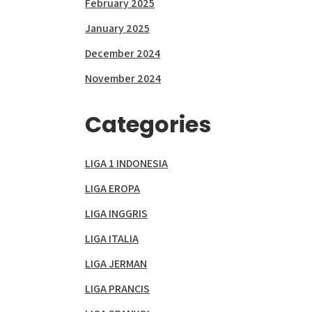
February 2025
January 2025
December 2024
November 2024
Categories
LIGA 1 INDONESIA
LIGA EROPA
LIGA INGGRIS
LIGA ITALIA
LIGA JERMAN
LIGA PRANCIS