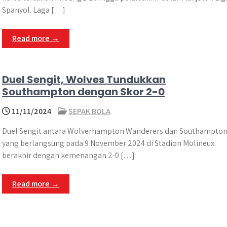
Spanyol. Laga […]
Read more →
Duel Sengit, Wolves Tundukkan
Southampton dengan Skor 2-0
11/11/2024
SEPAK BOLA
Duel Sengit antara Wolverhampton Wanderers dan Southampto
yang berlangsung pada 9 November 2024 di Stadion Molineux
berakhir dengan kemenangan 2-0 […]
Read more →