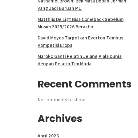
Nathaniel Brown! Bek Masa Depan Jerman
yang Jadi Buruan MU
Matthijs De Ligt Bisa Comeback Sebelum
Musim 2025/2026 Berakhir
David Moyes Targetkan Everton Tembus
Kompetisi Eropa
Maroko Ganti Pelatih Jelang Piala Dunia
dengan Pelatih Tim Muda
Recent Comments
No comments to show.
Archives
April 2026