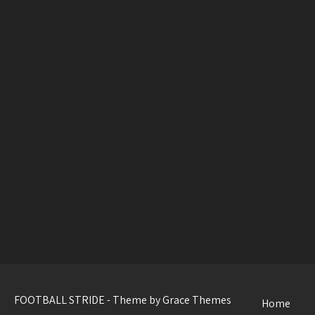
FOOTBALL STRIDE - Theme by Grace Themes
Home