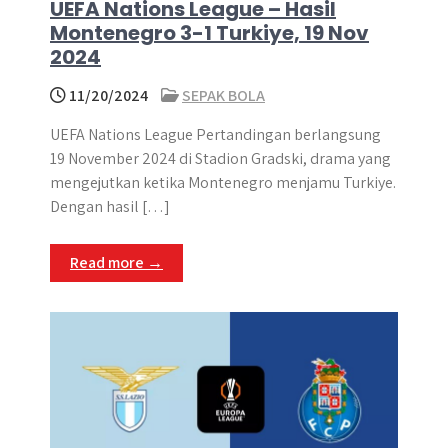
UEFA Nations League – Hasil
Montenegro 3-1 Turkiye, 19 Nov
2024
11/20/2024
SEPAK BOLA
UEFA Nations League Pertandingan berlangsung
19 November 2024 di Stadion Gradski, drama yang
mengejutkan ketika Montenegro menjamu Turkiye.
Dengan hasil […]
Read more →