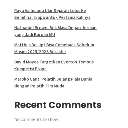
Rayo Vallecano Ukir Sejarah Lolos ke
Semifinal Eropa untuk Pertama Kalinya
Nathaniel Brown! Bek Masa Depan Jerman
yang Jadi Buruan MU
Matthijs De Ligt Bisa Comeback Sebelum
Musim 2025/2026 Berakhir
David Moyes Targetkan Everton Tembus
Kompetisi Eropa
Maroko Ganti Pelatih Jelang Piala Dunia
dengan Pelatih Tim Muda
Recent Comments
No comments to show.