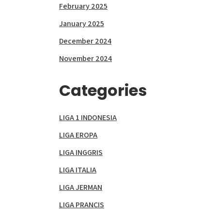
February 2025
January 2025
December 2024
November 2024
Categories
LIGA 1 INDONESIA
LIGA EROPA
LIGA INGGRIS
LIGA ITALIA
LIGA JERMAN
LIGA PRANCIS