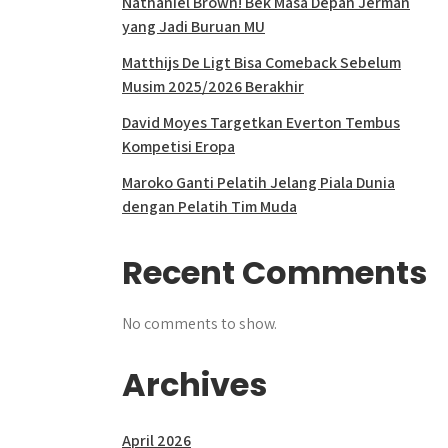
Nathaniel Brown! Bek Masa Depan Jerman
yang Jadi Buruan MU
Matthijs De Ligt Bisa Comeback Sebelum
Musim 2025/2026 Berakhir
David Moyes Targetkan Everton Tembus
Kompetisi Eropa
Maroko Ganti Pelatih Jelang Piala Dunia
dengan Pelatih Tim Muda
Recent Comments
No comments to show.
Archives
April 2026