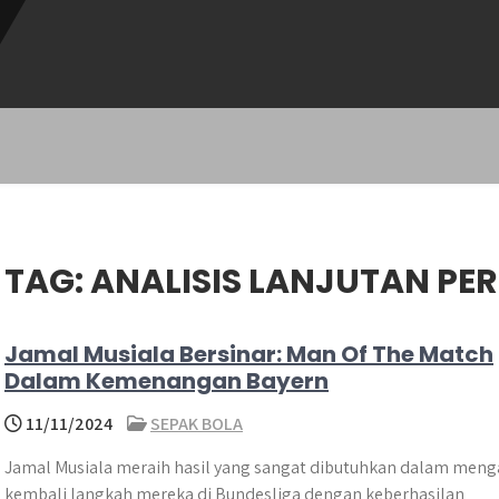
TAG:
ANALISIS LANJUTAN PE
Jamal Musiala Bersinar: Man Of The Match
Dalam Kemenangan Bayern
11/11/2024
SEPAK BOLA
Jamal Musiala meraih hasil yang sangat dibutuhkan dalam meng
kembali langkah mereka di Bundesliga dengan keberhasilan