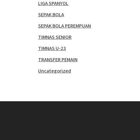
LIGA SPANYOL
SEPAK BOLA
SEPAK BOLA PEREMPUAN
TIMNAS SENIOR
TIMNAS U-23
TRANSFER PEMAIN
Uncategorized