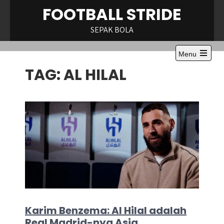
Skip
FOOTBALL STRIDE
to
content
SEPAK BOLA
Menu
Open
TAG:
AL HILAL
the
main
menu
Karim Benzema: Al Hilal adalah
Real Madrid-nya Asia