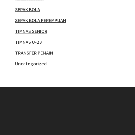
SEPAK BOLA
SEPAK BOLA PEREMPUAN
TIMNAS SENIOR
TIMNAS U-23
TRANSFER PEMAIN
Uncategorized