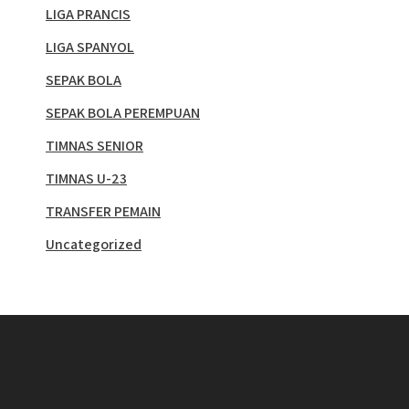
LIGA PRANCIS
LIGA SPANYOL
SEPAK BOLA
SEPAK BOLA PEREMPUAN
TIMNAS SENIOR
TIMNAS U-23
TRANSFER PEMAIN
Uncategorized