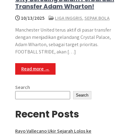
Transfer Adam Wharton!
10/13/2025
LIGA INGGRIS
,
SEPAK BOLA
Manchester United terus aktif di pasar transfer
dengan menjadikan gelandang Crystal Palace,
Adam Wharton, sebagai target prioritas.
FOOTBALL STRIDE, akan […]
Read more →
Search
Search
Recent Posts
Rayo Vallecano Ukir Sejarah Lolos ke