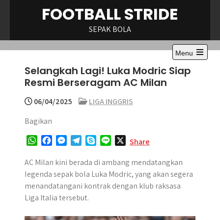
Skip
FOOTBALL STRIDE
to
content
SEPAK BOLA
Menu
Open
Selangkah Lagi! Luka Modric Siap
the
main
Resmi Berseragam AC Milan
menu
06/04/2025
LIGA INGGRIS
Bagikan
W
F
M
T
S
L
X
Share
h
a
e
e
k
i
a
c
s
l
y
n
AC Milan kini berada di ambang mendatangkan
t
e
s
e
p
e
legenda sepak bola Luka Modric, yang akan segera
s
b
e
g
e
menandatangani kontrak dengan klub raksasa
A
o
n
r
Liga Italia tersebut.
p
o
g
a
p
k
e
m