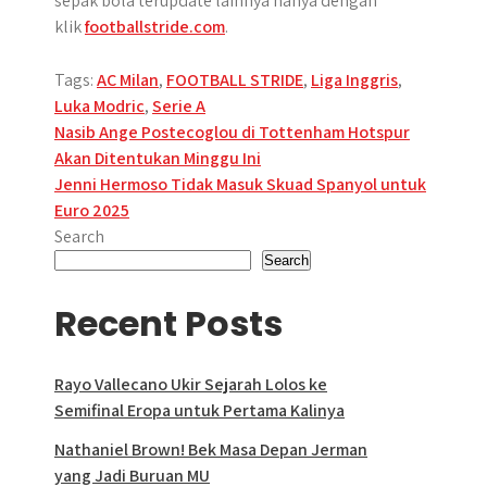
sepak bola terupdate lainnya hanya dengan
klik
footballstride.com
.
Tags:
AC Milan
,
FOOTBALL STRIDE
,
Liga Inggris
,
Luka Modric
,
Serie A
Post
Nasib Ange Postecoglou di Tottenham Hotspur
Akan Ditentukan Minggu Ini
navigation
Jenni Hermoso Tidak Masuk Skuad Spanyol untuk
Euro 2025
Search
Search
Recent Posts
Rayo Vallecano Ukir Sejarah Lolos ke
Semifinal Eropa untuk Pertama Kalinya
Nathaniel Brown! Bek Masa Depan Jerman
yang Jadi Buruan MU