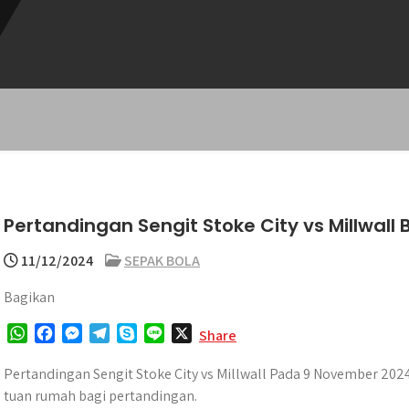
Pertandingan Sengit Stoke City vs Millwall B
11/12/2024
SEPAK BOLA
Bagikan
W
F
M
T
S
L
X
Share
h
a
e
e
k
i
a
c
s
l
y
n
Pertandingan Sengit Stoke City vs Millwall Pada 9 November 2024
t
e
s
e
p
e
tuan rumah bagi pertandingan.