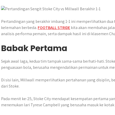
s
b
e
g
e
A
o
n
r
p
o
g
a
p
k
e
m
Pertandingan yang berakhir imbang 1-1 ini memperlihatkan dua
r
kelemahan berbeda.
FOOTBALL STRIDE
kita akan membahas jal
analisis performa pemain, serta dampak hasil ini di klasemen C
Babak Pertama
Sejak awal laga, kedua tim tampak sama-sama berhati-hati. Stoke
penguasaan bola, berusaha mengendalikan permainan untuk me
Di sisi lain, Millwall memperlihatkan pertahanan yang disiplin,
dari Stoke.
Pada menit ke-25, Stoke City mendapat kesempatan pertama yan
menemukan lari Tyrese Campbell yang berusaha masuk ke kotak 