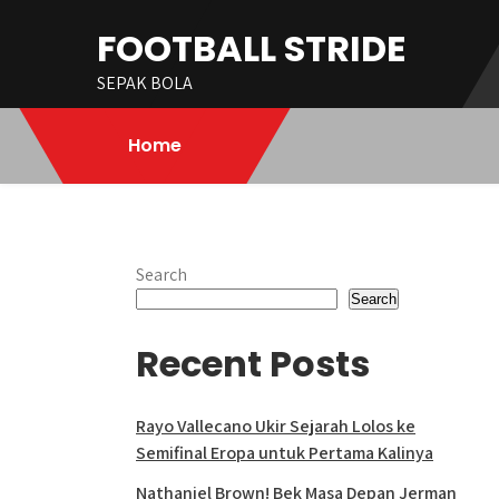
Skip
FOOTBALL STRIDE
to
content
SEPAK BOLA
Home
Search
Search
Recent Posts
Rayo Vallecano Ukir Sejarah Lolos ke
Semifinal Eropa untuk Pertama Kalinya
Nathaniel Brown! Bek Masa Depan Jerman