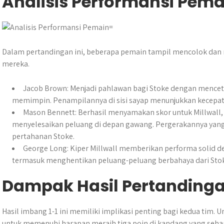
Analisis Performansi Pema
Dalam pertandingan ini, beberapa pemain tampil mencolok dan 
mereka.
Jacob Brown: Menjadi pahlawan bagi Stoke dengan menc
memimpin. Penampilannya di sisi sayap menunjukkan kecepa
Mason Bennett: Berhasil menyamakan skor untuk Millwal
menyelesaikan peluang di depan gawang. Pergerakannya yan
pertahanan Stoke.
George Long: Kiper Millwall memberikan performa solid 
termasuk menghentikan peluang-peluang berbahaya dari Stok
Dampak Hasil Pertanding
Hasil imbang 1-1 ini memiliki implikasi penting bagi kedua tim.
untuk memenuhi harapan meraih tiga poin di kandang yang seh