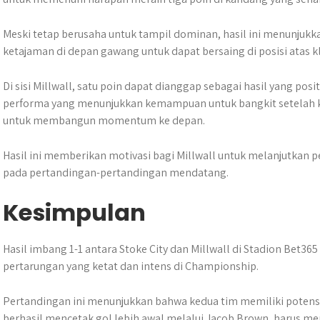
Meski tetap berusaha untuk tampil dominan, hasil ini menunju
ketajaman di depan gawang untuk dapat bersaing di posisi atas 
Di sisi Millwall, satu poin dapat dianggap sebagai hasil yang po
performa yang menunjukkan kemampuan untuk bangkit setelah ke
untuk membangun momentum ke depan.
Hasil ini memberikan motivasi bagi Millwall untuk melanjutka
pada pertandingan-pertandingan mendatang.
Kesimpulan
Hasil imbang 1-1 antara Stoke City dan Millwall di Stadion Bet
pertarungan yang ketat dan intens di Championship.
Pertandingan ini menunjukkan bahwa kedua tim memiliki potensi 
berhasil mencetak gol lebih awal melalui Jacob Brown, harus me