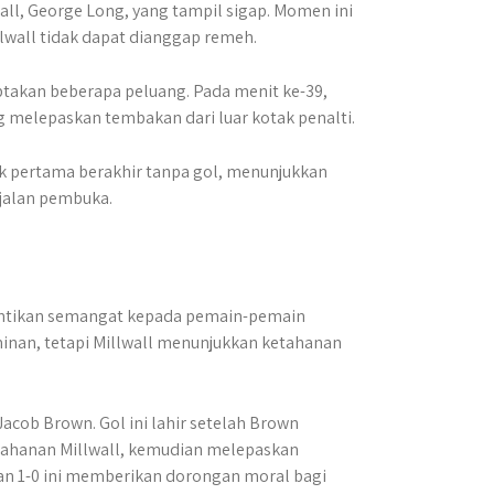
ll, George Long, yang tampil sigap. Momen ini
wall tidak dapat dianggap remeh.
takan beberapa peluang. Pada menit ke-39,
melepaskan tembakan dari luar kotak penalti.
k pertama berakhir tanpa gol, menunjukkan
jalan pembuka.
untikan semangat kepada pemain-pemain
minan, tetapi Millwall menunjukkan ketahanan
acob Brown. Gol ini lahir setelah Brown
rtahanan Millwall, kemudian melepaskan
an 1-0 ini memberikan dorongan moral bagi