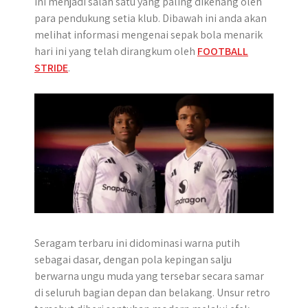
ini menjadi salah satu yang paling dikenang oleh
p
k
e
m
para pendukung setia klub. Dibawah ini anda akan
r
melihat informasi mengenai sepak bola menarik
hari ini yang telah dirangkum oleh
FOOTBALL
STRIDE
.
Seragam terbaru ini didominasi warna putih
sebagai dasar, dengan pola kepingan salju
berwarna ungu muda yang tersebar secara samar
di seluruh bagian depan dan belakang. Unsur retro