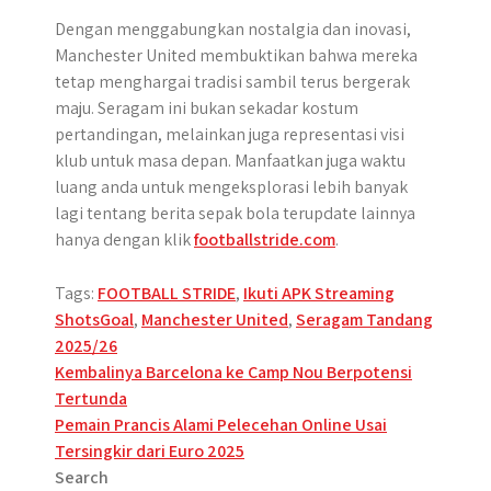
Dengan menggabungkan nostalgia dan inovasi,
Manchester United membuktikan bahwa mereka
tetap menghargai tradisi sambil terus bergerak
maju. Seragam ini bukan sekadar kostum
pertandingan, melainkan juga representasi visi
klub untuk masa depan. Manfaatkan juga waktu
luang anda untuk mengeksplorasi lebih banyak
lagi tentang berita sepak bola terupdate lainnya
hanya dengan klik
footballstride.com
.
Tags:
FOOTBALL STRIDE
,
Ikuti APK Streaming
ShotsGoal
,
Manchester United
,
Seragam Tandang
2025/26
Post
Kembalinya Barcelona ke Camp Nou Berpotensi
Tertunda
navigation
Pemain Prancis Alami Pelecehan Online Usai
Tersingkir dari Euro 2025
Search