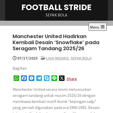
Skip
FOOTBALL STRIDE
to
content
SEPAK BOLA
Menu
Open
Manchester United Hadirkan
the
main
Kembali Desain ‘Snowflake’ pada
menu
Seragam Tandang 2025/26
07/17/2025
LIGA INGGRIS
,
SEPAK BOLA
Bagikan
W
F
M
T
S
L
X
Share
h
a
e
e
k
i
a
c
s
l
y
n
Manchester United secara resmi meluncurkan
t
e
s
e
p
e
seragam tandang untuk musim 2025/26 dengan
s
b
e
g
e
membawa kembali motif ikonik “kepingan salju”
A
o
n
r
yang pernah digunakan pada era 1990-1992. Desain
p
o
g
a