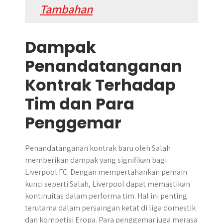
Tambahan
Dampak
Penandatanganan
Kontrak Terhadap
Tim dan Para
Penggemar
Penandatanganan kontrak baru oleh Salah
memberikan dampak yang signifikan bagi
Liverpool FC. Dengan mempertahankan pemain
kunci seperti Salah, Liverpool dapat memastikan
kontinuitas dalam performa tim. Hal ini penting
terutama dalam persaingan ketat di liga domestik
dan kompetisi Eropa. Para penggemar juga merasa