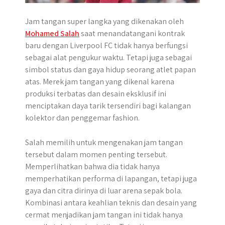
Jam tangan super langka yang dikenakan oleh
Mohamed Salah
saat menandatangani kontrak
baru dengan Liverpool FC tidak hanya berfungsi
sebagai alat pengukur waktu. Tetapi juga sebagai
simbol status dan gaya hidup seorang atlet papan
atas. Merek jam tangan yang dikenal karena
produksi terbatas dan desain eksklusif ini
menciptakan daya tarik tersendiri bagi kalangan
kolektor dan penggemar fashion.
Salah memilih untuk mengenakan jam tangan
tersebut dalam momen penting tersebut.
Memperlihatkan bahwa dia tidak hanya
memperhatikan performa di lapangan, tetapi juga
gaya dan citra dirinya di luar arena sepak bola.
Kombinasi antara keahlian teknis dan desain yang
cermat menjadikan jam tangan ini tidak hanya