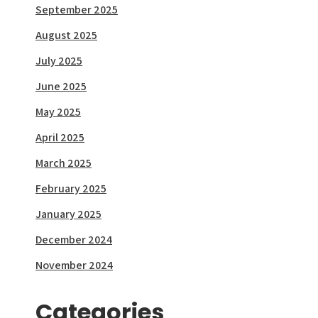
September 2025
August 2025
July 2025
June 2025
May 2025
April 2025
March 2025
February 2025
January 2025
December 2024
November 2024
Categories