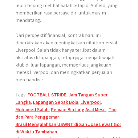
lebih tenang melihat Salah tetap di Anfield, yang
memberikan rasa percaya diri untuk musim
mendatang.
Dari perspektif finansial, kontrak baru ini
diperkirakan akan meningkatkan nilai komersial
Liverpool. Salah tidak hanya terlibat dalam
aktivitas di lapangan, tetapi juga menjadi wajah
klub di luar lapangan, memperluas jangkauan
merek Liverpool dan meningkatkan penjualan
merchandise.
Tags:
FOOTBALL STRIDE
,
Jam Tangan Super
Langka
,
Lapangan Sepak Bola
,
Liverpool
,
Mohamed Salah
,
Pemain Bintang Asal Mesir
,
Tim
dan Para Penggemar
Post
Brasil Mengalahkan USWNT di San Jose Lewat Gol
di Waktu Tambahan
navigation