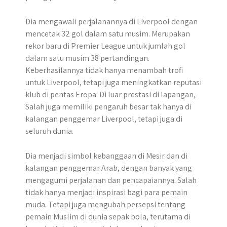
Dia mengawali perjalanannya di Liverpool dengan
mencetak 32 gol dalam satu musim. Merupakan
rekor baru di Premier League untuk jumlah gol
dalam satu musim 38 pertandingan.
Keberhasilannya tidak hanya menambah trofi
untuk Liverpool, tetapi juga meningkatkan reputasi
klub di pentas Eropa. Di luar prestasi di lapangan,
Salah juga memiliki pengaruh besar tak hanya di
kalangan penggemar Liverpool, tetapi juga di
seluruh dunia.
Dia menjadi simbol kebanggaan di Mesir dan di
kalangan penggemar Arab, dengan banyak yang
mengagumi perjalanan dan pencapaiannya. Salah
tidak hanya menjadi inspirasi bagi para pemain
muda. Tetapi juga mengubah persepsi tentang
pemain Muslim di dunia sepak bola, terutama di