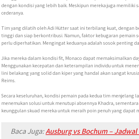
dengan kondisi yang lebih baik. Meskipun mereka juga memiliki
cederanya.
Tim yang dilatih oleh Adi Hütter saat ini terbilang kuat, deng
tinggi dan siap berkontribusi. Namun, faktor kebugaran pemain s
perlu diperhatikan. Mengingat keduanya adalah sosok penting d
Jika mereka dalam kondisi fit, Monaco dapat memaksimalkan day
Menggunakan kecepatan dan keterampilan individu untuk menemb
lini belakang yang solid dan kiper yang handal akan sangat kru
Reims.
​Secara keseluruhan, kondisi pemain pada kedua tim menjelang lag
menemukan solusi untuk menutupi absennya Khadra, sementar
keunggulan skuad mereka untuk meraih poin penuh yang dapat 
Baca Juga:
Ausburg vs Bochum – Jadwal 