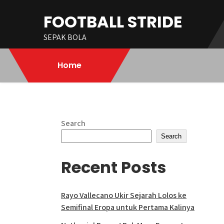
Skip
FOOTBALL STRIDE
to
content
SEPAK BOLA
Home
Search
Search
Recent Posts
Rayo Vallecano Ukir Sejarah Lolos ke
Semifinal Eropa untuk Pertama Kalinya