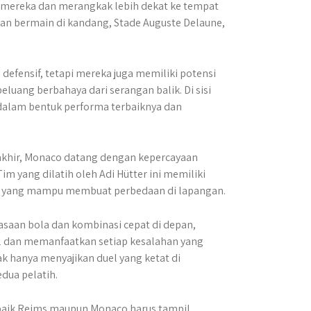
mereka dan merangkak lebih dekat ke tempat
gan bermain di kandang, Stade Auguste Delaune,
defensif, tetapi mereka juga memiliki potensi
uang berbahaya dari serangan balik. Di sisi
 dalam bentuk performa terbaiknya dan
rakhir, Monaco datang dengan kepercayaan
 yang dilatih oleh Adi Hütter ini memiliki
t yang mampu membuat perbedaan di lapangan.
an bola dan kombinasi cepat di depan,
 dan memanfaatkan setiap kesalahan yang
ak hanya menyajikan duel yang ketat di
dua pelatih.
 baik Reims maupun Monaco harus tampil