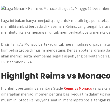
s
b
e
g
e
A
o
n
r
p
o
g
a
p
k
e
m
Laga ini bukan hanya menjadi ajang untuk meraih tiga poin, teta
r
memiliki ambisi berbeda di klasemen. Reims, yang tengah berus
membutuhkan kemenangan untuk memperkuat posisi mereka dan
Di sisi lain, AS Monaco bertekad untuk meraih sukses di papan 
kompetisi Eropa di musim mendatang. Dengan potensi drama dan 
akan merinci serta membahas segala aspek yang berkaitan dari L
16 Desember 2024.
Highlight Reims vs Monac
Highlight pertandingan antara Stade
Reims vs Monaco
yang akan 
diharapkan menjadi momen penting bagi kedua tim dalam upaya
musim ini. Stade Reims, yang saat ini menempati posisi tengah 