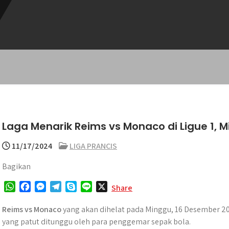
Laga Menarik Reims vs Monaco di Ligue 1,
11/17/2024
LIGA PRANCIS
Bagikan
W
F
M
T
S
L
X
Share
h
a
e
e
k
i
a
c
s
l
y
n
Reims vs Monaco
yang akan dihelat pada Minggu, 16 Desember 202
t
e
s
e
p
e
yang patut ditunggu oleh para penggemar sepak bola.​