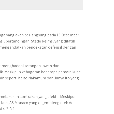
laga yang akan berlangsung pada 16 Desember
il pertandingan. Stade Reims, yang dilatih
ih mengandalkan pendekatan defensif dengan
t menghadapi serangan lawan dan
ik. Meskipun kebugaran beberapa pemain kunci
in seperti Keito Nakamura dan Junya Ito yang
elakukan kontrakan yang efektif. Meskipun
i lain, AS Monaco yang digembleng oleh Adi
 4-2-3-1.