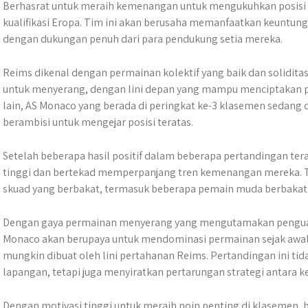
Berhasrat untuk meraih kemenangan untuk mengukuhkan posisi 
kualifikasi Eropa. Tim ini akan berusaha memanfaatkan keuntun
dengan dukungan penuh dari para pendukung setia mereka.
Reims dikenal dengan permainan kolektif yang baik dan soliditas 
untuk menyerang, dengan lini depan yang mampu menciptakan pel
lain, AS Monaco yang berada di peringkat ke-3 klasemen sedang
berambisi untuk mengejar posisi teratas.
Setelah beberapa hasil positif dalam beberapa pertandingan te
tinggi dan bertekad memperpanjang tren kemenangan mereka. Tim
skuad yang berbakat, termasuk beberapa pemain muda berbaka
Dengan gaya permainan menyerang yang mengutamakan penguasa
Monaco akan berupaya untuk mendominasi permainan sejak awal
mungkin dibuat oleh lini pertahanan Reims. Pertandingan ini tid
lapangan, tetapi juga menyiratkan pertarungan strategi antara ke
Dengan motivasi tinggi untuk meraih poin penting di klasemen,