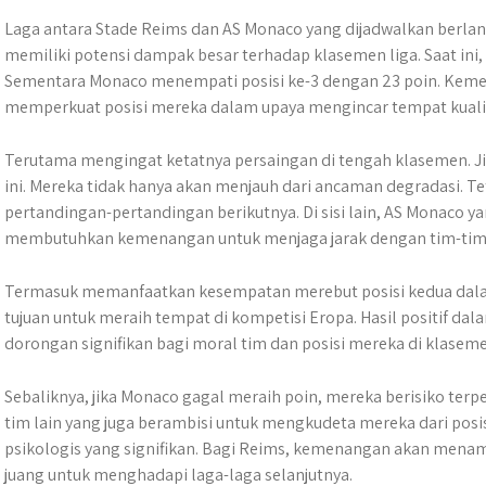
Laga antara Stade Reims dan AS Monaco yang dijadwalkan berlan
memiliki potensi dampak besar terhadap klasemen liga. Saat ini,
Sementara Monaco menempati posisi ke-3 dengan 23 poin. Keme
memperkuat posisi mereka dalam upaya mengincar tempat kualif
Terutama mengingat ketatnya persaingan di tengah klasemen. J
ini. Mereka tidak hanya akan menjauh dari ancaman degradasi.
pertandingan-pertandingan berikutnya. Di sisi lain, AS Monaco 
membutuhkan kemenangan untuk menjaga jarak dengan tim-tim 
Termasuk memanfaatkan kesempatan merebut posisi kedua dalam
tujuan untuk meraih tempat di kompetisi Eropa. Hasil positif d
dorongan signifikan bagi moral tim dan posisi mereka di klaseme
Sebaliknya, jika Monaco gagal meraih poin, mereka berisiko ter
tim lain yang juga berambisi untuk mengkudeta mereka dari posisi
psikologis yang signifikan. Bagi Reims, kemenangan akan men
juang untuk menghadapi laga-laga selanjutnya.