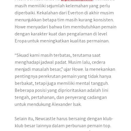
masih memiliki sejumlah kelemahan yang perlu
diperbaiki. Kekalahan dari Everton di akhir musim
menunjukkan betapa tim masih kurang konsisten.
Howe menyadari bahwa tim membutuhkan pemain
dengan karakter kuat dan pengalaman di level
Eropa untuk meningkatkan kualitas permainan.
“Skuad kami masih terbatas, terutama saat
menghadapi jadwal padat. Musim lalu, cedera
menjadi masalah besar,” ujar Howe. Ia menekankan
pentingnya perekrutan pemain yang tidak hanya
berbakat, tetapi juga memiliki mental tangguh.
Beberapa posisi yang diprioritaskan adalah lini
tengah, pertahanan, dan penyerang cadangan
untuk mendukung Alexander Isak.
Selain itu, Newcastle harus bersaing dengan klub-
klub besar lainnya dalam perburuan pemain top.