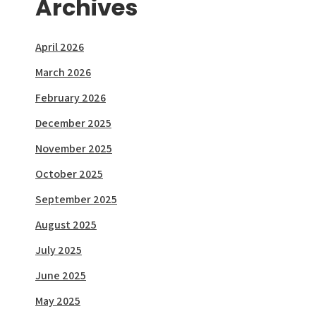
Archives
April 2026
March 2026
February 2026
December 2025
November 2025
October 2025
September 2025
August 2025
July 2025
June 2025
May 2025