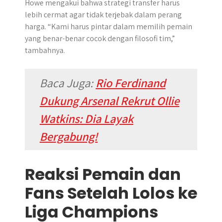
Howe mengakui bahwa strategi transfer harus
lebih cermat agar tidak terjebak dalam perang
harga. “Kami harus pintar dalam memilih pemain
yang benar-benar cocok dengan filosofi tim,”
tambahnya.
Baca Juga:
Rio Ferdinand
Dukung Arsenal Rekrut Ollie
Watkins: Dia Layak
Bergabung!
Reaksi Pemain dan
Fans Setelah Lolos ke
Liga Champions