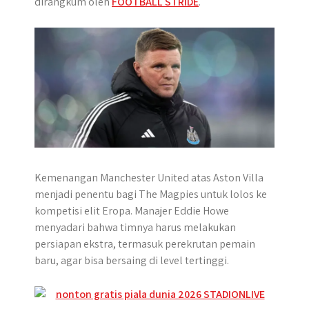
dirangkum oleh
FOOTBALL STRIDE
.
p
k
e
m
r
Kemenangan Manchester United atas Aston Villa
menjadi penentu bagi The Magpies untuk lolos ke
kompetisi elit Eropa. Manajer Eddie Howe
menyadari bahwa timnya harus melakukan
persiapan ekstra, termasuk perekrutan pemain
baru, agar bisa bersaing di level tertinggi.