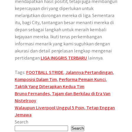
mendapatkan hasil positif, tetapi juga membangun
kepercayaan diri yang diperlukan untuk
melanjutkan dorongan mereka di liga. Sementara
itu, bagi City, tantangan besar menanti mereka di
depan sebagai langkah untuk meraih kembali
kejayaan mereka. Ikuti terus perkembangan
informasi menarik yang kami suguhkan dengan
akurasi dan detail penjelasan lengkap mengenai
pertidangan
LIGA INGGRIS TERBARU
lainnya.
Tags:
FOOTBALL STRIDE
,
Jalannya Pertandingan
,
Komposisi Dalam Tim
,
Performa Pemain Kunci
,
Taktik Yang Diterapkan Kedua Tim
Post
Bruno Fernandes, Tajam dan Berkilau di Era Van
Nistelrooy
navigation
Walaupun Liverpool Unggul 5 Poin, Tetap Enggan
Jemawa
Search
Search