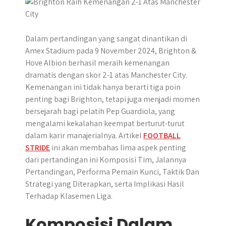
r
​​Dalam pertandingan yang sangat dinantikan di
Amex Stadium pada 9 November 2024, Brighton &
Hove Albion berhasil meraih kemenangan
dramatis dengan skor 2-1 atas Manchester City.​
Kemenangan ini tidak hanya berarti tiga poin
penting bagi Brighton, tetapi juga menjadi momen
bersejarah bagi pelatih Pep Guardiola, yang
mengalami kekalahan keempat berturut-turut
dalam karir manajerialnya. Artikel
FOOTBALL
STRIDE
ini akan membahas lima aspek penting
dari pertandingan ini Komposisi Tim, Jalannya
Pertandingan, Performa Pemain Kunci, Taktik Dan
Strategi yang Diterapkan, serta Implikasi Hasil
Terhadap Klasemen Liga.
Komposisi Dalam