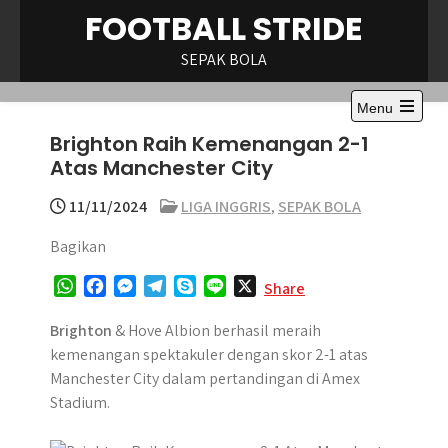
Skip
FOOTBALL STRIDE
to
content
SEPAK BOLA
Menu
Open
Brighton Raih Kemenangan 2-1
the
main
Atas Manchester City
menu
11/11/2024
LIGA INGGRIS
,
SEPAK BOLA
Bagikan
W
F
M
T
S
L
X
Share
h
a
e
e
k
i
a
c
s
l
y
n
Brighton
& Hove Albion berhasil meraih
t
e
s
e
p
e
kemenangan spektakuler dengan skor 2-1 atas
s
b
e
g
e
Manchester City dalam pertandingan di Amex
A
o
n
r
Stadium.
p
o
g
a
p
k
e
m