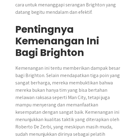
cara untuk menanggapi serangan Brighton yang
datang begitu mendalam dan efektif.
Pentingnya
Kemenangan Ini
Bagi Brighton
Kemenangan ini tentu memberikan dampak besar
bagi Brighton. Selain mendapatkan tiga poin yang
sangat berharga, mereka membuktikan bahwa
mereka bukan hanya tim yang bisa bertahan
melawan raksasa seperti Man City, tetapi juga
mampu menyerang dan memanfaatkan
kesempatan dengan sangat baik. Kemenangan ini
menunjukkan kualitas taktik yang diterapkan oleh
Roberto De Zerbi, yang meskipun masih muda,
sudah menunjukkan dirinya sebagai pelatih