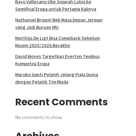
Rayo Vallecano Ukir Sejarah Lolos ke
Semifinal Eropa untuk Pertama Kalinya
Nathaniel Brown! Bek Masa Depan Jerman
yang Jadi Buruan MU
Matthijs De Ligt Bisa Comeback Sebelum
Musim 2025/2026 Berakhir
David Moyes Targetkan Everton Tembus
Kompetisi Eropa
Maroko Ganti Pelatih Jelang Piala Dunia
dengan Pelatih Tim Muda
Recent Comments
No comments to show.
Archives