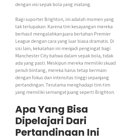
dengan visi sepak bola yang matang.
Bagi suporter Brighton, ini adalah momen yang
tak terlupakan. Karena tim kesayangan mereka
berhasil mengalahkan juara bertahan Premier
League dengan cara yang luar biasa dramatis. Di
sisi lain, kekalahan ini menjadi pengingat bagi
Manchester City bahwa dalam sepak bola, tidak
ada yang pasti. Meskipun mereka memiliki skuad
penuh bintang, mereka harus tetap bermain
dengan fokus dan intensitas tinggi sepanjang
pertandingan. Terutama menghadapi tim-tim
yang memiliki semangat juang seperti Brighton.
Apa Yang Bisa
Dipelajari Dari
Pertandingan Ini