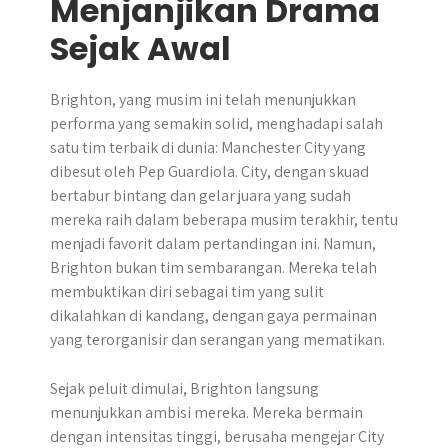
Menjanjikan Drama
Sejak Awal
Brighton, yang musim ini telah menunjukkan
performa yang semakin solid, menghadapi salah
satu tim terbaik di dunia: Manchester City yang
dibesut oleh Pep Guardiola. City, dengan skuad
bertabur bintang dan gelar juara yang sudah
mereka raih dalam beberapa musim terakhir, tentu
menjadi favorit dalam pertandingan ini. Namun,
Brighton bukan tim sembarangan. Mereka telah
membuktikan diri sebagai tim yang sulit
dikalahkan di kandang, dengan gaya permainan
yang terorganisir dan serangan yang mematikan.
Sejak peluit dimulai, Brighton langsung
menunjukkan ambisi mereka. Mereka bermain
dengan intensitas tinggi, berusaha mengejar City