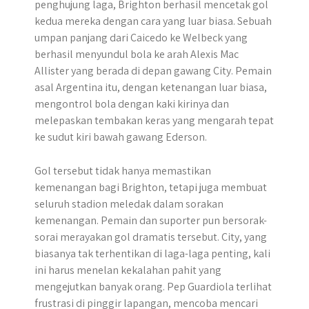
penghujung laga, Brighton berhasil mencetak gol
kedua mereka dengan cara yang luar biasa. Sebuah
umpan panjang dari Caicedo ke Welbeck yang
berhasil menyundul bola ke arah Alexis Mac
Allister yang berada di depan gawang City. Pemain
asal Argentina itu, dengan ketenangan luar biasa,
mengontrol bola dengan kaki kirinya dan
melepaskan tembakan keras yang mengarah tepat
ke sudut kiri bawah gawang Ederson.
Gol tersebut tidak hanya memastikan
kemenangan bagi Brighton, tetapi juga membuat
seluruh stadion meledak dalam sorakan
kemenangan. Pemain dan suporter pun bersorak-
sorai merayakan gol dramatis tersebut. City, yang
biasanya tak terhentikan di laga-laga penting, kali
ini harus menelan kekalahan pahit yang
mengejutkan banyak orang. Pep Guardiola terlihat
frustrasi di pinggir lapangan, mencoba mencari