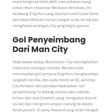
mulai bergerak lebih aktif, menciptakan ruang
untuk rekan-rekannya. Meskipun demikian, lini
belakang Brighton yang dipimpin oleh Lewis Dunk
dan Adam Webster tampil sangat solid, sering kali
menghalau serangan City yang begitu gencar.
Gol Penyeimbang
Dari Man City
Pada babak kedua, Manchester City meningkatkan
intensitas serangan mereka. Mereka tidak
membiarkan gol pertama Brighton menghentikan
langkah mereka, dan pada menit ke-58, akhirnya
City berhasil menyamakan kedudukan. Gol
penyeimbang ini datang melalui aksi individu
brilian dari Jack Grealish, yang menguasai bola di
sisi kiri dan mengirim umpan matang ke dalam
kotak penalti. Di sana, Haaland yang telah menjadi