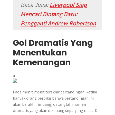
Baca Juga:
Liverpool Siap
Mencari Bintang Baru:
Pengganti Andrew Robertson
Gol Dramatis Yang
Menentukan
Kemenangan
a
Pada menit-menit terakhir pertandingan, ketika
banyak orang berpikir bahwa pertandingan ini
akan berakhir imbang, datanglah momen
dramatis yang akan dikenang sepanjang masa. Di