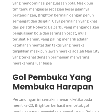
yang mendominasi penguasaan bola. Meskipun
tim tamu menguasai sebagian besar jalannya
pertandingan, Brighton bermain dengan penuh
semangat dan disiplin. Gaya permainan yang khas
dari pelatih Roberto De Zerbi, yang mengandalkan
penguasaan bola dan serangan cepat, mulai
terlihat. Namun, yang paling menarik adalah
ketahanan mental dan taktis yang mereka
tunjukkan meskipun lawan mereka adalah Man City
yang terkenal dengan permainan menyerang
mereka yang luar biasa.
Gol Pembuka Yang
Membuka Harapan
Pertandingan ini semakin menarik ketika pada
menit ke-23, Brighton berhasil mencetak gol
pembuka yang mengejutkan banyak orang. Sebuah