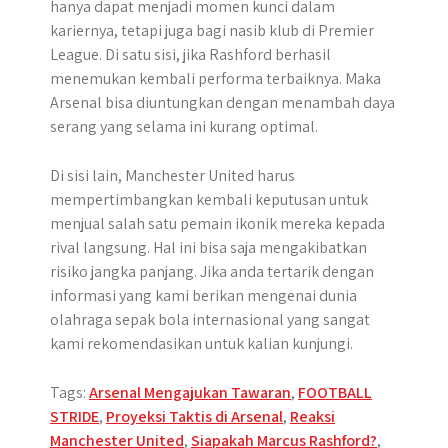
hanya dapat menjadi momen kunci dalam
kariernya, tetapi juga bagi nasib klub di Premier
League. Di satu sisi, jika Rashford berhasil
menemukan kembali performa terbaiknya. Maka
Arsenal bisa diuntungkan dengan menambah daya
serang yang selama ini kurang optimal.
Di sisi lain, Manchester United harus
mempertimbangkan kembali keputusan untuk
menjual salah satu pemain ikonik mereka kepada
rival langsung. Hal ini bisa saja mengakibatkan
risiko jangka panjang. Jika anda tertarik dengan
informasi yang kami berikan mengenai dunia
olahraga sepak bola internasional yang sangat
kami rekomendasikan untuk kalian kunjungi.
Tags:
Arsenal Mengajukan Tawaran
,
FOOTBALL
STRIDE
,
Proyeksi Taktis di Arsenal
,
Reaksi
Manchester United
,
Siapakah Marcus Rashford?
,