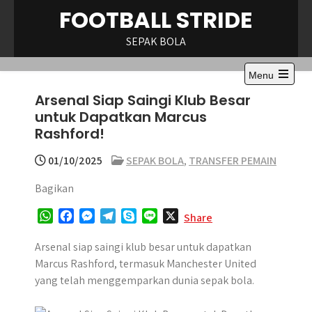
Skip
FOOTBALL STRIDE
to
content
SEPAK BOLA
Menu
Open
Arsenal Siap Saingi Klub Besar
the
main
untuk Dapatkan Marcus
menu
Rashford!
01/10/2025
SEPAK BOLA
,
TRANSFER PEMAIN
Bagikan
W
F
M
T
S
L
X
Share
h
a
e
e
k
i
a
c
s
l
y
n
Arsenal siap saingi klub besar untuk dapatkan
t
e
s
e
p
e
Marcus Rashford, termasuk Manchester United
s
b
e
g
e
yang telah menggemparkan dunia sepak bola.​
A
o
n
r
p
o
g
a