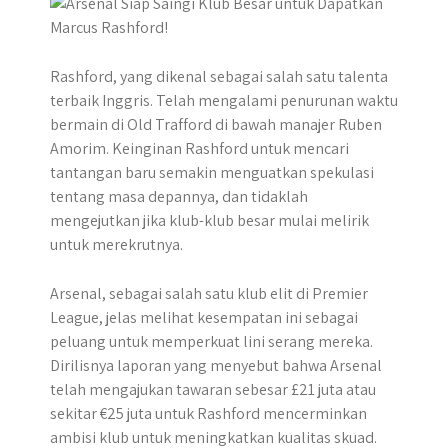
p
k
e
m
r
Rashford, yang dikenal sebagai salah satu talenta
terbaik Inggris. Telah mengalami penurunan waktu
bermain di Old Trafford di bawah manajer Ruben
Amorim. Keinginan Rashford untuk mencari
tantangan baru semakin menguatkan spekulasi
tentang masa depannya, dan tidaklah
mengejutkan jika klub-klub besar mulai melirik
untuk merekrutnya.
Arsenal, sebagai salah satu klub elit di Premier
League, jelas melihat kesempatan ini sebagai
peluang untuk memperkuat lini serang mereka.
Dirilisnya laporan yang menyebut bahwa Arsenal
telah mengajukan tawaran sebesar £21 juta atau
sekitar €25 juta untuk Rashford mencerminkan
ambisi klub untuk meningkatkan kualitas skuad.