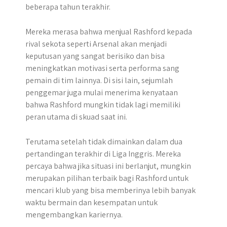
beberapa tahun terakhir.
Mereka merasa bahwa menjual Rashford kepada
rival sekota seperti Arsenal akan menjadi
keputusan yang sangat berisiko dan bisa
meningkatkan motivasi serta performa sang
pemain di tim lainnya. Di sisi lain, sejumlah
penggemar juga mulai menerima kenyataan
bahwa Rashford mungkin tidak lagi memiliki
peran utama di skuad saat ini.
Terutama setelah tidak dimainkan dalam dua
pertandingan terakhir di Liga Inggris. Mereka
percaya bahwa jika situasi ini berlanjut, mungkin
merupakan pilihan terbaik bagi Rashford untuk
mencari klub yang bisa memberinya lebih banyak
waktu bermain dan kesempatan untuk
mengembangkan kariernya.