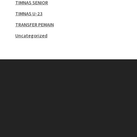
TIMNAS SENIOR
TIMNAS U-23
TRANSFER PEMAIN
Uncategorized