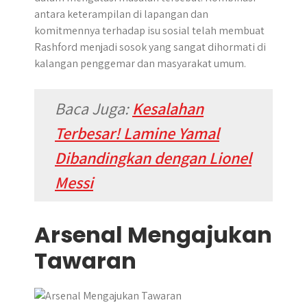
antara keterampilan di lapangan dan
komitmennya terhadap isu sosial telah membuat
Rashford menjadi sosok yang sangat dihormati di
kalangan penggemar dan masyarakat umum.
Baca Juga:
Kesalahan
Terbesar! Lamine Yamal
Dibandingkan dengan Lionel
Messi
Arsenal Mengajukan
Tawaran