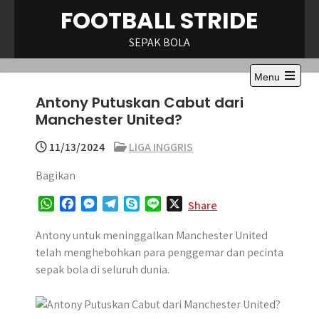
Skip
FOOTBALL STRIDE
to
content
SEPAK BOLA
Menu
Antony Putuskan Cabut dari
Manchester United?
11/13/2024
LIGA INGGRIS
Bagikan
W
F
M
T
S
L
X
Share
h
a
e
e
k
i
a
c
s
l
y
n
Antony untuk meninggalkan Manchester United
t
e
s
e
p
e
telah menghebohkan para penggemar dan pecinta
s
b
e
g
e
sepak bola di seluruh dunia.
A
o
n
r
p
o
g
a
p
k
e
m