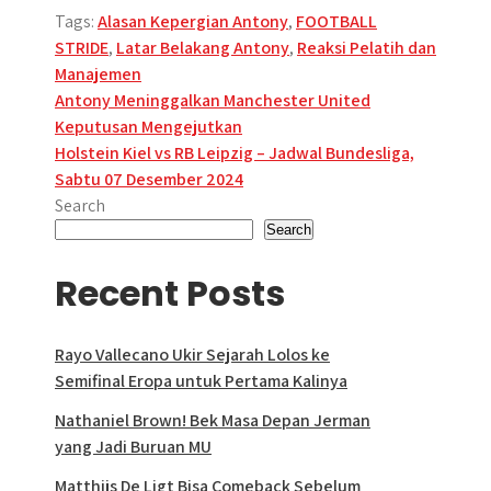
Tags:
Alasan Kepergian Antony
,
FOOTBALL
STRIDE
,
Latar Belakang Antony
,
Reaksi Pelatih dan
Manajemen
Post
Antony Meninggalkan Manchester United
Keputusan Mengejutkan
navigation
Holstein Kiel vs RB Leipzig – Jadwal Bundesliga,
Sabtu 07 Desember 2024
Search
Search
Recent Posts
Rayo Vallecano Ukir Sejarah Lolos ke
Semifinal Eropa untuk Pertama Kalinya
Nathaniel Brown! Bek Masa Depan Jerman
yang Jadi Buruan MU
Matthijs De Ligt Bisa Comeback Sebelum